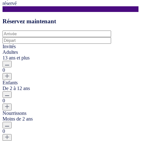
réservé
×
Réservez maintenant
Invités
Adultes
13 ans et plus
0
Enfants
De 2 à 12 ans
0
Nourrissons
Moins de 2 ans
0