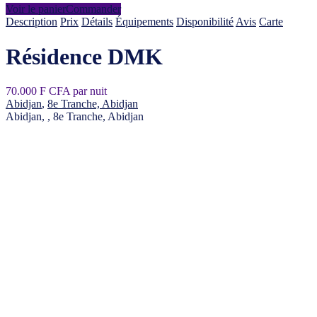
Voir le panier
Commander
Description
Prix
Détails
Équipements
Disponibilité
Avis
Carte
Résidence DMK
70.000 F CFA par nuit
Abidjan
,
8e Tranche, Abidjan
Abidjan, , 8e Tranche, Abidjan