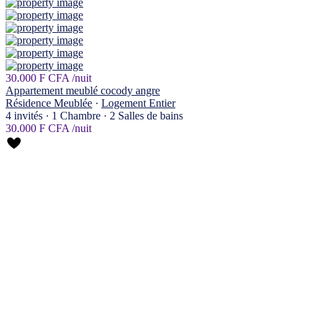
30.000 F CFA
/nuit
Appartement meublé cocody angre
Résidence Meublée
·
Logement Entier
4 invités
·
1 Chambre
·
2 Salles de bains
30.000 F CFA
/nuit