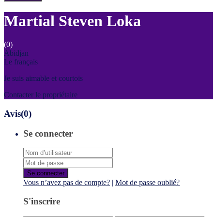
Martial Steven Loka
(0)
Abidjan
Le français
Je suis aimable et courtois
Contacter le propriétaire
Avis
(0)
Se connecter
Se connecter
Vous n’avez pas de compte?
|
Mot de passe oublié?
S'inscrire