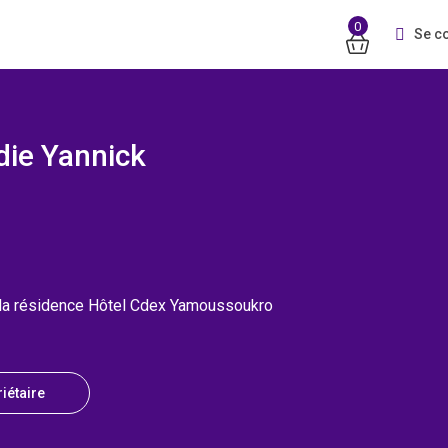
0
Se c
ie Yannick
 la résidence Hôtel Cdex Yamoussoukro
iétaire