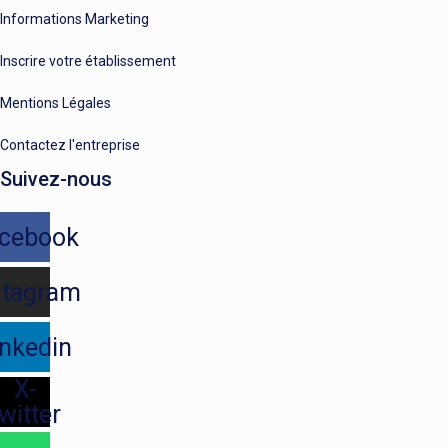
Informations Marketing
Inscrire votre établissement
Mentions Légales
Contactez l'entreprise
Suivez-nous
cebook
stagram
inkedin
X-
witter