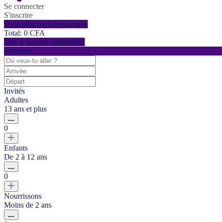
Se connecter
S'inscrire
Soumettre un hébergement
Total:
0
CFA
Voir le panier
Commander
Réserver
Invités
Adultes
13 ans et plus
0
Enfants
De 2 à 12 ans
0
Nourrissons
Moins de 2 ans