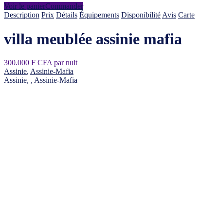
Voir le panier
Commander
Description
Prix
Détails
Équipements
Disponibilité
Avis
Carte
villa meublée assinie mafia
300.000 F CFA par nuit
Assinie
,
Assinie-Mafia
Assinie, , Assinie-Mafia