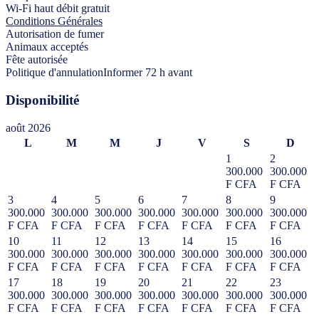
Wi-Fi haut débit gratuit
Conditions Générales
Autorisation de fumer
Animaux acceptés
Fête autorisée
Politique d'annulation
Informer 72 h avant
Disponibilité
août 2026
L
M
M
J
V
S
D
1
2
300.000
300.000
F CFA
F CFA
3
4
5
6
7
8
9
300.000
300.000
300.000
300.000
300.000
300.000
300.000
F CFA
F CFA
F CFA
F CFA
F CFA
F CFA
F CFA
10
11
12
13
14
15
16
300.000
300.000
300.000
300.000
300.000
300.000
300.000
F CFA
F CFA
F CFA
F CFA
F CFA
F CFA
F CFA
17
18
19
20
21
22
23
300.000
300.000
300.000
300.000
300.000
300.000
300.000
F CFA
F CFA
F CFA
F CFA
F CFA
F CFA
F CFA